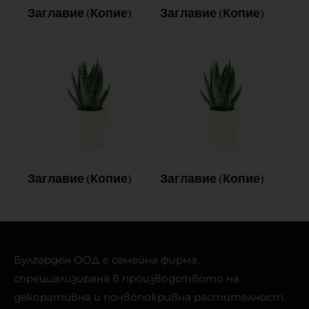
Заглавие (Копие)
Заглавие (Копие)
Заглавие (Копие)
Заглавие (Копие)
Булгарден ООД е семейна фирма,
спрециализирана в производството на
декоративна и почвопокривна растителност.